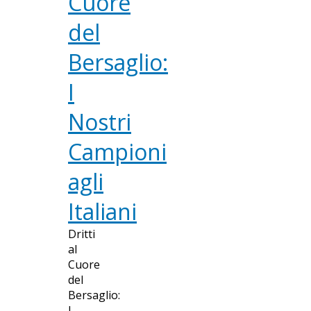
Cuore
del
Bersaglio:
I
Nostri
Campioni
agli
Italiani
Dritti
al
Cuore
del
Bersaglio:
I