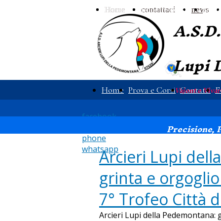
Home
Home
contattaci
i-nostri-corsi
news
conta
A.S.D.
Lupi
Vajont e Vivar
Home
Prova e Corsi
Contatti
F
facebook
Precisione, P
instagram
phone
whatsapp
Arcieri Lupi del
grinta e orgoglio 
7° Trofeo Città d
Arcieri Lupi della Pedemontana: gr