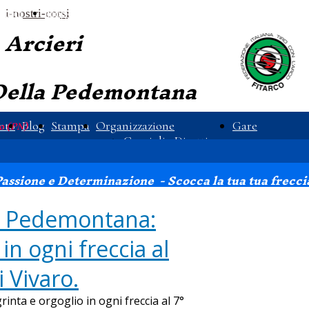
ttaci
i-nostri-corsi
blog-dettagli
Arcieri
Della
Pedemontana
o (PN)
oto
Blog
Stampa
Organizzazione
Gare
Consiglio Direttivo
Safeguarding
assione e Determinazione - Scocca la tua tua freccia 
la Pedemontana:
in ogni freccia al
i Vivaro.
inta e orgoglio in ogni freccia al 7°